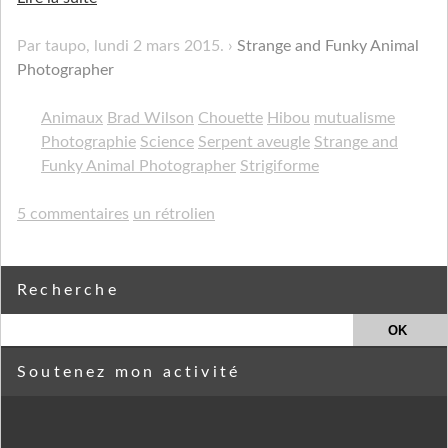
Par taupo,
lundi 2 mars 2015
.
Strange and Funky Animal
Photographer
Animaux
Brad Wilson
Chouette
Hibou
mutualisme
Photographie
Science
Serpent aveugle
Strange and
Funky Animal Photographer
Strigiforme
5 commentaires
un rétrolien
Recherche
Soutenez mon activité