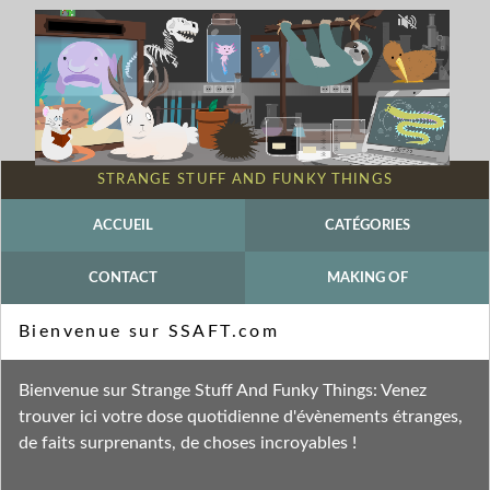
STRANGE STUFF AND FUNKY THINGS
ACCUEIL
CATÉGORIES
CONTACT
MAKING OF
Mot-clé - Strigiforme
Bienvenue sur SSAFT.com
Fil des entrées
Bienvenue sur Strange Stuff And Funky Things: Venez
Fil des commentaires
trouver ici votre dose quotidienne d'évènements étranges,
de faits surprenants, de choses incroyables !
lundi 2 mars 2015