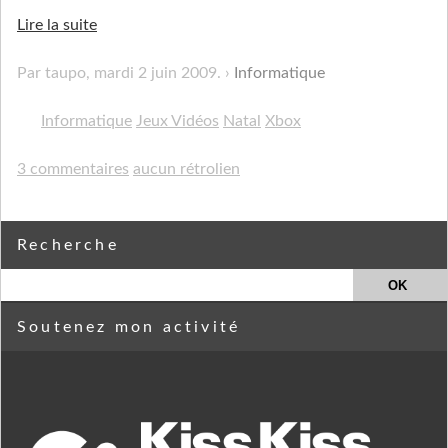
Lire la suite
Par taupo,
mardi 2 juin 2009
.
Informatique
Informatique
Jeux Vidéos
Natal
Xbox
3 commentaires
aucun rétrolien
Recherche
Soutenez mon activité