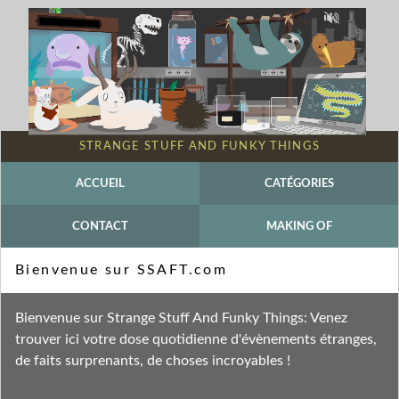
STRANGE STUFF AND FUNKY THINGS
ACCUEIL
CATÉGORIES
CONTACT
MAKING OF
Mot-clé - Jeux Vidéos
Bienvenue sur SSAFT.com
Fil des entrées
Bienvenue sur Strange Stuff And Funky Things: Venez
Fil des commentaires
trouver ici votre dose quotidienne d'évènements étranges,
de faits surprenants, de choses incroyables !
dimanche 30 octobre 2011