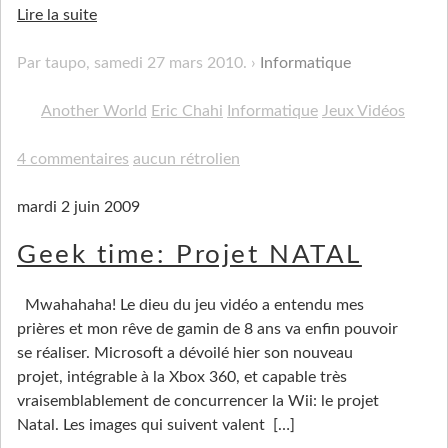
Lire la suite
Par taupo,
samedi 27 mars 2010
.
Informatique
Another World
Eric Chahi
Informatique
Jeux Vidéos
4 commentaires
aucun rétrolien
mardi 2 juin 2009
Geek time: Projet NATAL
Mwahahaha! Le dieu du jeu vidéo a entendu mes
prières et mon rêve de gamin de 8 ans va enfin pouvoir
se réaliser. Microsoft a dévoilé hier son nouveau
projet, intégrable à la Xbox 360, et capable très
vraisemblablement de concurrencer la Wii: le projet
Natal. Les images qui suivent valent
[…]