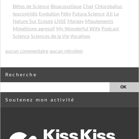
Bêtes de Science
Bioacoustique
Chat
Chlorobalius
leucoviridis
Evolution
Félin
Futura Science
JiJi
La
Nature Sur Ecoute
LNSE
Margay
Miaulements
Mimétisme agressif
My Wonderful Wife
Podcast
Science
Sciences de la Vie
Vocalises
aucun commentaire
aucun rétrolien
Recherche
Soutenez mon activité