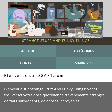
STRANGE STUFF AND FUNKY THINGS
ACCUEIL
CATÉGORIES
CONTACT
MAKING OF
Mot-clé - Margay
Bienvenue sur SSAFT.com
Fil des entrées
Bienvenue sur Strange Stuff And Funky Things: Venez
Fil des commentaires
trouver ici votre dose quotidienne d'évènements étranges,
de faits surprenants, de choses incroyables !
jeudi 9 septembre 2021