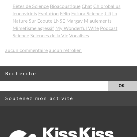
Bêtes de Science
Bioacoustique
Chat
Chlorobalius
leucoviridis
Evolution
Félin
Futura Science
JiJi
La
Nature Sur Ecoute
LNSE
Margay
Miaulements
Mimétisme agressif
My Wonderful Wife
Podcast
Science
Sciences de la Vie
Vocalises
aucun commentaire
aucun rétrolien
Recherche
Soutenez mon activité