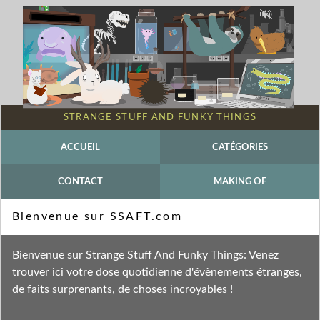
STRANGE STUFF AND FUNKY THINGS
ACCUEIL
CATÉGORIES
CONTACT
MAKING OF
Mot-clé - Miaulements
Bienvenue sur SSAFT.com
Fil des entrées
Bienvenue sur Strange Stuff And Funky Things: Venez
Fil des commentaires
trouver ici votre dose quotidienne d'évènements étranges,
de faits surprenants, de choses incroyables !
jeudi 9 septembre 2021