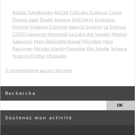
Adrian Tchaikovsky
Alt236
Café des Sciences
Chaos
Dounia Saez
Elodie Serrano
Emil Ferris
Evolution
Festival
Grégoire Courtois
Ideas in Science
La Science
CQFD
Laurence Honnorat
Le Labo des Savoirs
Marion
Sabourdy
Mary Robinette Kowal
Microbes
Nico
Rascovan
Nicolas Martin
Parasites
Ray Nayler
Science
Science-Fiction
Utopiales
2 commentaires
aucun rétrolien
Recherche
Soutenez mon activité