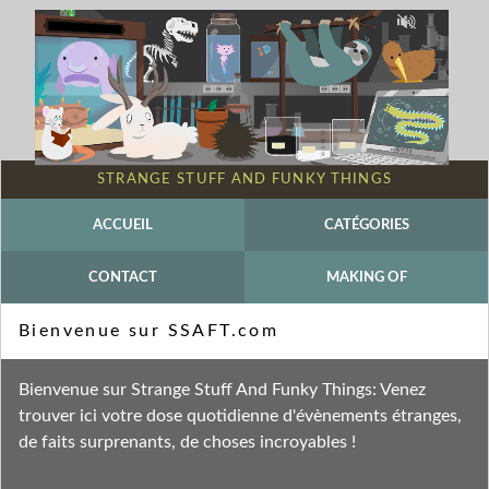
STRANGE STUFF AND FUNKY THINGS
ACCUEIL
CATÉGORIES
CONTACT
MAKING OF
Mot-clé - Mary Robinette Kowal
Bienvenue sur SSAFT.com
Fil des entrées
Bienvenue sur Strange Stuff And Funky Things: Venez
Fil des commentaires
trouver ici votre dose quotidienne d'évènements étranges,
de faits surprenants, de choses incroyables !
dimanche 17 novembre 2024