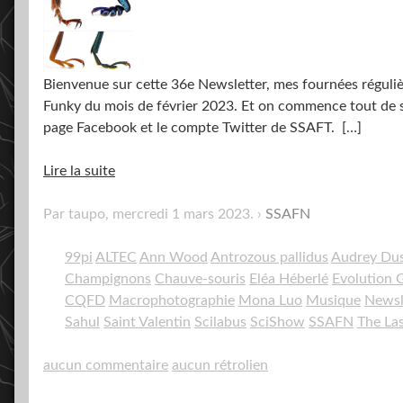
Bienvenue sur cette 36e Newsletter, mes fournées régulièr
Funky du mois de février 2023. Et on commence tout de su
page Facebook et le compte Twitter de SSAFT.
[…]
Lire la suite
Par taupo,
mercredi 1 mars 2023
.
SSAFN
99pi
ALTEC
Ann Wood
Antrozous pallidus
Audrey Du
Champignons
Chauve-souris
Eléa Héberlé
Evolution
CQFD
Macrophotographie
Mona Luo
Musique
Newsl
Sahul
Saint Valentin
Scilabus
SciShow
SSAFN
The Las
aucun commentaire
aucun rétrolien