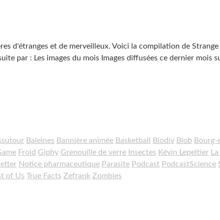
es d'étranges et de merveilleux. Voici la compilation de Strange
ite par : Les images du mois Images diffusées ce dernier mois su
ssutour
Baleines
Bannière animée
Basketball
Biodiv
Blob
Bourg-
 Game
Froid
Giphy
Grenouille de verre
Insectes
Kévin Lepeltier
La
etter
Notice pharmaceutique
Parasite
Podcast
PodcastScience
t of Us
True Facts
Zefrank
Zombies