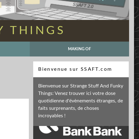
Y THINGS
MAKING OF
Recherche
Bienvenue sur SSAFT.com
Bienvenue sur Strange Stuff And Funky
Things: Venez trouver ici votre dose
Soutenez mon activité
quotidienne d'évènements étranges, de
faits surprenants, de choses
incroyables !