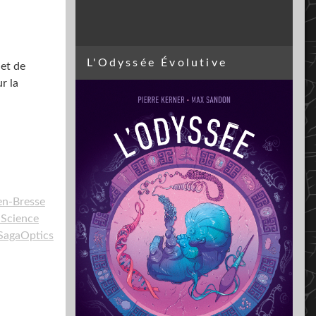
L'Odyssée Évolutive
 et de
r la
en-Bresse
 Science
SagaOptics