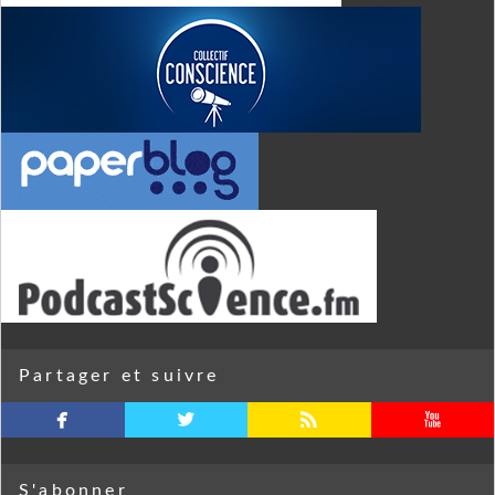
Partager et suivre
facebook
twitterbird
rss
youtube
S'abonner