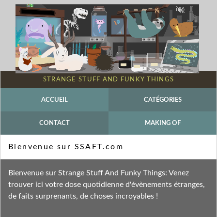
STRANGE STUFF AND FUNKY THINGS
ACCUEIL
CATÉGORIES
CONTACT
MAKING OF
Mot-clé - Paysage de la peur
Bienvenue sur SSAFT.com
Fil des entrées
Bienvenue sur Strange Stuff And Funky Things: Venez
Fil des commentaires
trouver ici votre dose quotidienne d'évènements étranges,
de faits surprenants, de choses incroyables !
samedi 19 novembre 2022