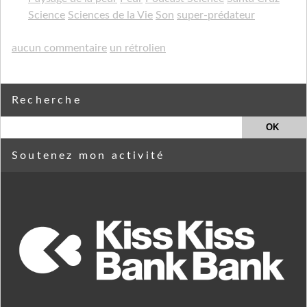
Science
Sciences de la Vie
Son
super-prédateur
aucun commentaire
un rétrolien
Recherche
Soutenez mon activité