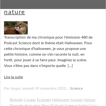
Le son le plus terrifiant de la
nature
Transcription de ma chronique pour l'émission 480 de
Podcast Science dont le thème était Halloween. Pour
cette chronique d’halloween, je vous propose une
petite histoire, comme on s’en raconte la nuit, en
forêt, pour jouer à se faire peur. Imaginez la scène.
Vous n’êtes pas dans n’importe quelle
[…]
Lire la suite
Par taupo,
samedi 19 novembre 2022
.
Science
Biologie
Cougar
Ecologie
Halloween
humain
Nature
Paysage de la peur
Peur
Podcast Science
Santa Cruz