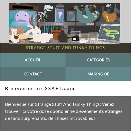
STRANGE STUFF AND FUNKY THINGS
ACCUEIL
CATÉGORIES
CONTACT
MAKING OF
Mot-clé - Peur
Bienvenue sur SSAFT.com
Fil des entrées
Bienvenue sur Strange Stuff And Funky Things: Venez
Fil des commentaires
trouver ici votre dose quotidienne d'évènements étranges,
de faits surprenants, de choses incroyables !
samedi 19 novembre 2022