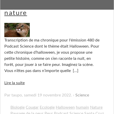
Le son le plus terrifiant de la
nature
Transcription de ma chronique pour l'émission 480 de
Podcast Science dont le thème était Halloween. Pour
cette chronique d’halloween, je vous propose une
petite histoire, comme on s’en raconte la nuit, en
forêt, pour jouer à se faire peur. Imaginez la scène.
Vous n’êtes pas dans n’importe quelle
[…]
Lire la suite
Par taupo,
samedi 19 novembre 2022
.
Science
Biologie
Cougar
Ecologie
Halloween
humain
Nature
Paysage de la peur
Peur
Podcast Science
Santa Cruz