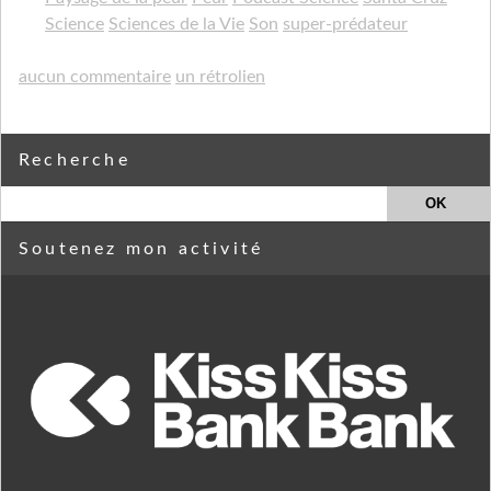
Science
Sciences de la Vie
Son
super-prédateur
aucun commentaire
un rétrolien
Recherche
Soutenez mon activité