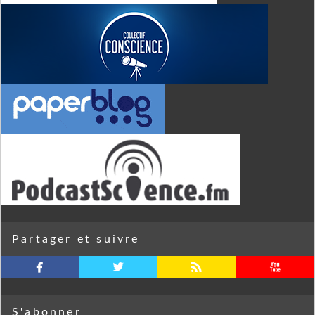
Partager et suivre
facebook
twitterbird
rss
youtube
S'abonner