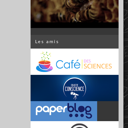
Les amis