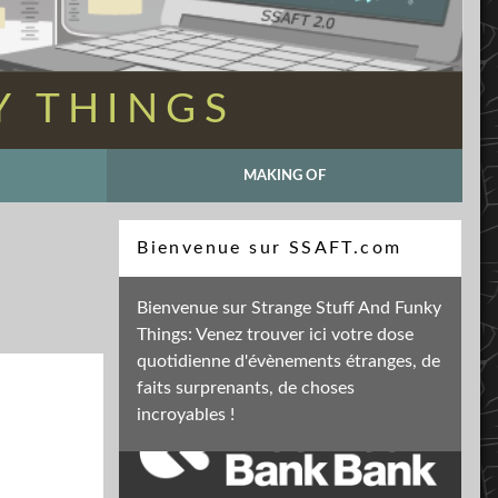
Y THINGS
MAKING OF
Recherche
Bienvenue sur SSAFT.com
Bienvenue sur Strange Stuff And Funky
Things: Venez trouver ici votre dose
Soutenez mon activité
quotidienne d'évènements étranges, de
faits surprenants, de choses
incroyables !