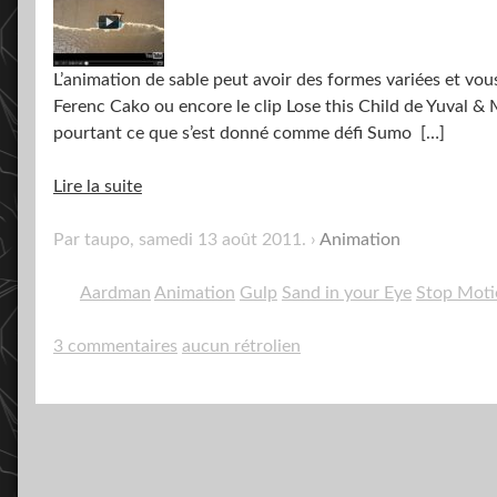
L’animation de sable peut avoir des formes variées et v
Ferenc Cako ou encore le clip Lose this Child de Yuval & Me
pourtant ce que s’est donné comme défi Sumo
[…]
Lire la suite
Par taupo,
samedi 13 août 2011
.
Animation
Aardman
Animation
Gulp
Sand in your Eye
Stop Moti
3 commentaires
aucun rétrolien