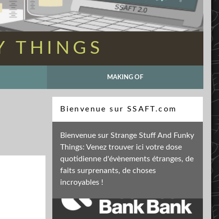
Y THINGS
MAKING OF
Recherche
Bienvenue sur SSAFT.com
Bienvenue sur Strange Stuff And Funky
Things: Venez trouver ici votre dose
Soutenez mon activité
quotidienne d'évènements étranges, de
faits surprenants, de choses
incroyables !