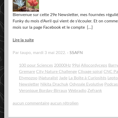
Bienvenue sur cette 29e Newsletter, mes fournées régulièr
Funky du mois d'Avril qui vient de s'écouler. Et on comme
mois sur la page Facebook et le compte
[…]
Lire la suite
Par taupo,
mardi 3 mai 2022
.
SSAFN
100 pour Sciences
20000Hz
99pi
Allocordyceps
Barr
Gremare
City Nature Challenge
Clivage spiral
CNC Pa
Etymozoo
iNaturalist
Jade
La Boîte à Curiosités
Lepto
Newsletter
Nikita Drachuk
Odyssée Evolutive
Podcas
Veronique Borday-Birraux
Webradio
Zefrank
aucun commentaire
aucun rétrolien