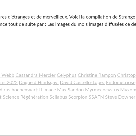
es d'étranges et de merveilleux. Voici la compilation de Strange
nce tout de suite par : Les images du mois Images diffusées ce de
y Webb
Cassandra Mercier
Celyphus
Christine Rampon
Christo
ris 2022
Dague d Hindsgavl
David Castello-Lopez
Endométriose
dirus hochenwartii
Limace
Max Sandon
Myrmecocystus
Myxom
t Science
Régénération
Scilabus
Scorpion
SSAFN
Steve Downer