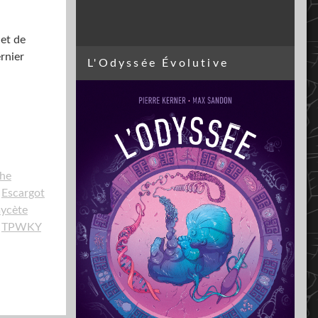
 et de
rnier
L'Odyssée Évolutive
phe
Escargot
ycète
TPWKY