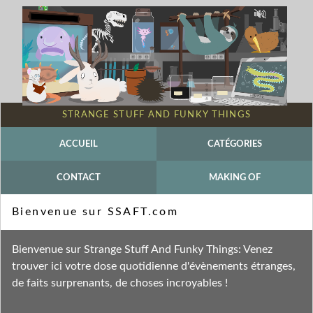
STRANGE STUFF AND FUNKY THINGS
ACCUEIL
CATÉGORIES
CONTACT
MAKING OF
Mot-clé - Xochimilco
Bienvenue sur SSAFT.com
Fil des entrées
Bienvenue sur Strange Stuff And Funky Things: Venez
Fil des commentaires
trouver ici votre dose quotidienne d'évènements étranges,
de faits surprenants, de choses incroyables !
mercredi 12 avril 2023