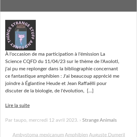
L'Axolotl mis à jour
À l'occasion de ma participation à l'émission La
Science CQFD du 11/04/23 sur le thème de l'Axolotl,
j'ai pu me replonger dans la bibliographie concernant
ce fantastique amphibien : J'ai beaucoup apprécié me
joindre à Églantine Heude et Jean Raffaëlli pour
discuter de la biologie, de l'évolution,
[…]
Lire la suite
Par taupo,
mercredi 12 avril 2023
.
Strange Animals
Ambystoma mexicanum
Amphibien
Auguste Dumeril