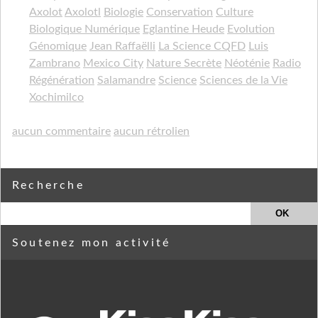
Axolot
Axolotl
Biologie
Conservation
Culture
Biologique Numérique
Eglantine Heude
Evolution
Génomique
Jean Raffaëlli
La Science CQFD
Luis
Zambrano
Mexico City
Nature Secrète
Néoténie
Radio
Régénération
Salamandre
Science
Sciences de la Vie
Xochimilco
aucun commentaire
aucun rétrolien
Recherche
Soutenez mon activité