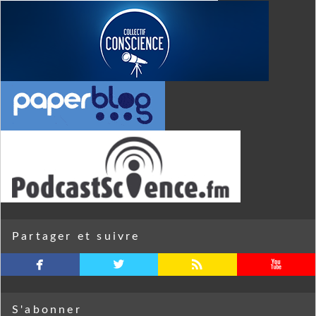
Partager et suivre
facebook
twitterbird
rss
youtube
S'abonner