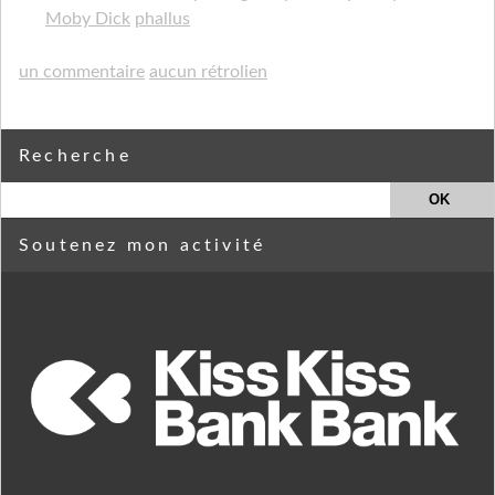
Moby Dick
phallus
un commentaire
aucun rétrolien
Recherche
Soutenez mon activité