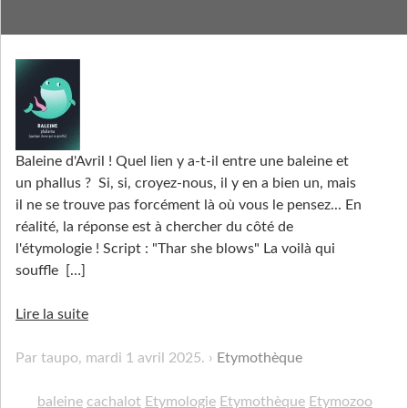
Etymothèque : Baleine
Baleine d'Avril ! Quel lien y a-t-il entre une baleine et
un phallus ? Si, si, croyez-nous, il y en a bien un, mais
il ne se trouve pas forcément là où vous le pensez... En
réalité, la réponse est à chercher du côté de
l'étymologie ! Script : "Thar she blows" La voilà qui
souffle
[…]
Lire la suite
Par taupo,
mardi 1 avril 2025
.
Etymothèque
baleine
cachalot
Etymologie
Etymothèque
Etymozoo