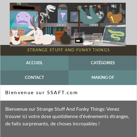
STRANGE STUFF AND FUNKY THINGS
ACCUEIL
CATÉGORIES
CONTACT
MAKING OF
Mot-clé - cachalot
Bienvenue sur SSAFT.com
Fil des entrées
Bienvenue sur Strange Stuff And Funky Things: Venez
Fil des commentaires
trouver ici votre dose quotidienne d'évènements étranges,
de faits surprenants, de choses incroyables !
mardi 1 avril 2025