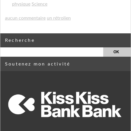
physique
Science
aucun commentaire
un rétrolien
Recherche
Soutenez mon activité