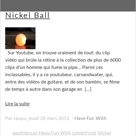
Have Fun With a Red Hot
Nickel Ball
Sur Youtube, on trouve vraiment de tout: du clip
vidéo qui brûle la rétine à la collection de plus de 6000
clips d’un homme qui fume la pipe… Parmi ces
inclassables, il y a ce youtubeur, carsandwater, qui,
entre des vidéos de guitare, et de son bambin, se filme
de temps à autre dans son garage en
[…]
Lire la suite
Par taupo,
jeudi 28 mars 2013
.
Have Fun With
expériences
Have Fun With
Leidenfrost
Nickel