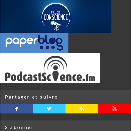
Partager et suivre
facebook
twitterbird
rss
youtube
S'abonner