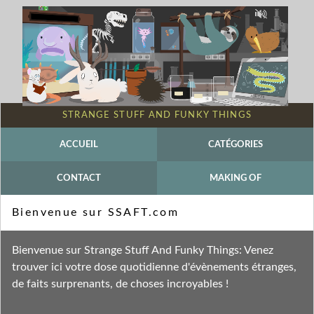
STRANGE STUFF AND FUNKY THINGS
ACCUEIL
CATÉGORIES
CONTACT
MAKING OF
Mot-clé - expériences
Bienvenue sur SSAFT.com
Fil des entrées
Bienvenue sur Strange Stuff And Funky Things: Venez
Fil des commentaires
trouver ici votre dose quotidienne d'évènements étranges,
de faits surprenants, de choses incroyables !
jeudi 28 mars 2013