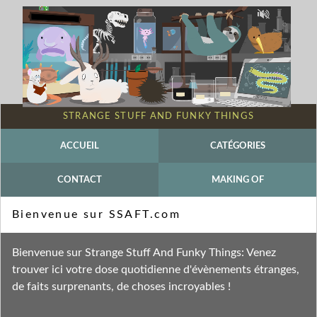
STRANGE STUFF AND FUNKY THINGS
ACCUEIL
CATÉGORIES
CONTACT
MAKING OF
Mot-clé - physique
Bienvenue sur SSAFT.com
Fil des entrées
Bienvenue sur Strange Stuff And Funky Things: Venez
Fil des commentaires
trouver ici votre dose quotidienne d'évènements étranges,
de faits surprenants, de choses incroyables !
jeudi 28 mars 2013