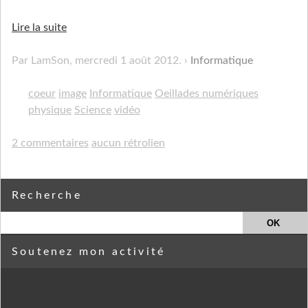
Lire la suite
Par LamSon,
mercredi 1 août 2012
.
Informatique
coeur
image
Informatique
Oeillades numériques
physique
Science
vidéo
2 commentaires
aucun rétrolien
Recherche
Soutenez mon activité