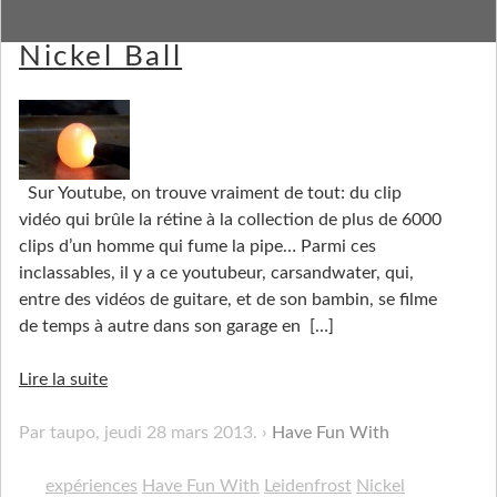
Have Fun With a Red Hot
Nickel Ball
Sur Youtube, on trouve vraiment de tout: du clip
vidéo qui brûle la rétine à la collection de plus de 6000
clips d’un homme qui fume la pipe… Parmi ces
inclassables, il y a ce youtubeur, carsandwater, qui,
entre des vidéos de guitare, et de son bambin, se filme
de temps à autre dans son garage en
[…]
Lire la suite
Par taupo,
jeudi 28 mars 2013
.
Have Fun With
expériences
Have Fun With
Leidenfrost
Nickel