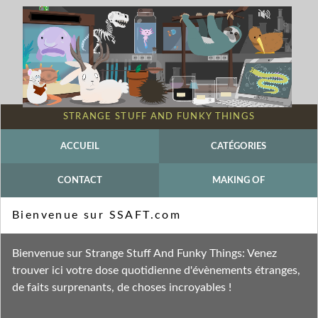
STRANGE STUFF AND FUNKY THINGS
ACCUEIL
CATÉGORIES
CONTACT
MAKING OF
Mot-clé - Electricité
Bienvenue sur SSAFT.com
Fil des entrées
Bienvenue sur Strange Stuff And Funky Things: Venez
Fil des commentaires
trouver ici votre dose quotidienne d'évènements étranges,
de faits surprenants, de choses incroyables !
mercredi 11 octobre 2023