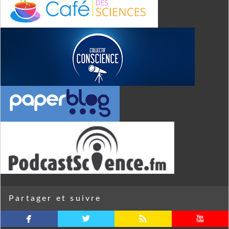
Partager et suivre
facebook
twitterbird
rss
youtube