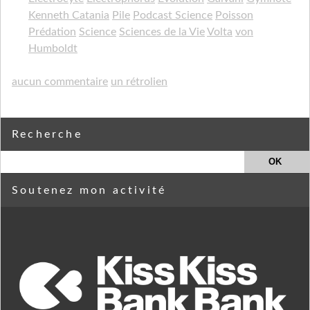
Kenneth Catania
Pile
Podcast Science
Poisson
Prédation
Science
Sciences de la Vie
Volta
von
Humboldt
aucun commentaire
un rétrolien
Recherche
Soutenez mon activité