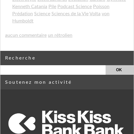
Kenneth Catania
Pile
Podcast Science
Poisson
Prédation
Science
Sciences de la Vie
Volta
von
Humboldt
aucun commentaire
un rétrolien
Recherche
Soutenez mon activité