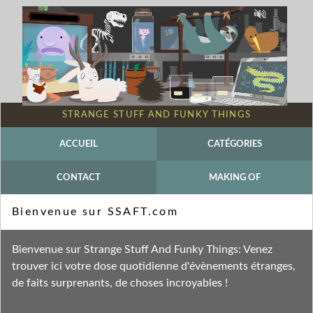
STRANGE STUFF AND FUNKY THINGS
ACCUEIL
CATÉGORIES
CONTACT
MAKING OF
Mot-clé - Electrocyte
Bienvenue sur SSAFT.com
Fil des entrées
Bienvenue sur Strange Stuff And Funky Things: Venez
Fil des commentaires
trouver ici votre dose quotidienne d'évènements étranges,
de faits surprenants, de choses incroyables !
mercredi 11 octobre 2023