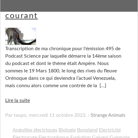
Des poissons électriques au
courant
Transcription de ma chronique pour l'émission 495 de
Podcast Science par laquelle démarre la 14ème saison
du podcast et dont le thème était Ampère. Nous
sommes le 19 Mars 1800, le long des rives du fleuve
Orénoque dans ce qui deviendra l’actuel Venezuela,
mais connu alors comme une contrée de la
[…]
Lire la suite
Par taupo,
mercredi 11 octobre 2023
.
Strange Animals
Anguilles électriques
Biologie
Bonpland
Electricité
Electrocyte
Electrophorus
Evolution
Galvani
Gymnote