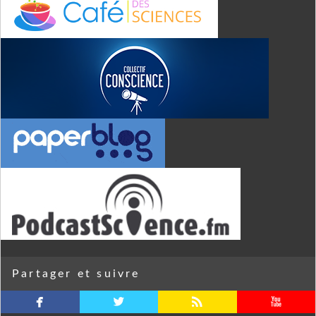
Partager et suivre
facebook
twitterbird
rss
youtube