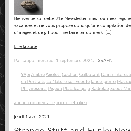
Bienvenue sur cette 21e Newsletter, mes fournées régulière
vacances et ne vous propose donc qu'une compilation de St
d'images et de gif pour me faire pardonner).
[…]
Lire la suite
Par taupo,
mercredi 1 septembre 2021
.
SSAFN
99pi
Ambre
Axolotl
Cochon
Culbutant
Damn Interest
en Portraits
La Nature sur Ecoute
lance-pierre
Macrac
Phrynosoma
Pigeon
Platalea ajaja
Radiolab
Scout Mi
aucun commentaire
aucun rétrolien
jeudi 1 avril 2021
Strange Stuff and Funky New