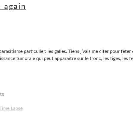
e again
rasitisme particulier: les galles. Tiens j’vais me citer pour fêter 
oissance tumorale qui peut apparaitre sur le tronc, les tiges, les fe
te
Time Lapse