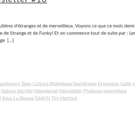
lières d'étranges et de merveilleux. Voyons ce que ce mois demi
e de Strange et de Funky! Et on commence tout de suite par : Le
age
[…]
autionary Tales
Culture Biologique Numérique
Etymozoo
Galle
J
Nature Secrète
Neandertal
Newsletter
Phallusia mammilata
i
Sous La Blouse
SSAFN
Tim Harford