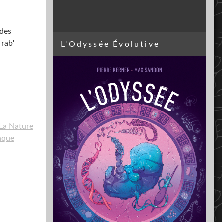
 des
 rab'
L'Odyssée Évolutive
La Nature
nque