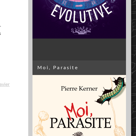
-
s
Moi, Parasite
avier