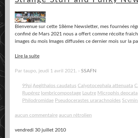
Bienvenue sur cette 18ème Newsletter, mes fournées régu
confiné de Mars 2021 nous a offert comme récolte fraich
images du mois Images diffusées ce dernier mois sur la p
Lire la suite
Par taupo,
jeudi 1 avril 2021
.
SSAFN
99pi
Aegithalos caudatus
Calyptocephala attenuata
C
Rupérez
lombricompostage
Loutre
Microphis deocata
Philodromidae
Pseudocerastes urarachnoides
Scymin
aucun commentaire
aucun rétrolien
vendredi 30 juillet 2010