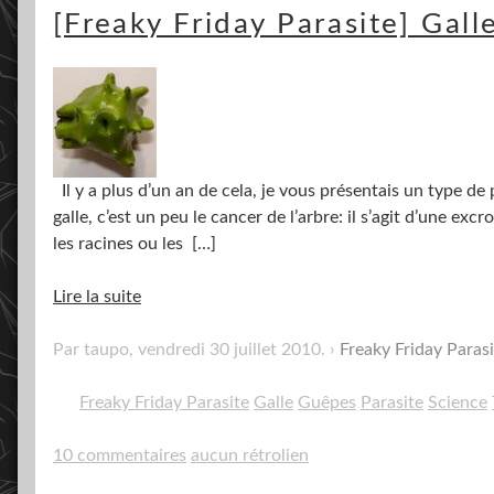
[Freaky Friday Parasite] Gall
Il y a plus d’un an de cela, je vous présentais un type de pa
galle, c’est un peu le cancer de l’arbre: il s’agit d’une excr
les racines ou les
[…]
Lire la suite
Par taupo,
vendredi 30 juillet 2010
.
Freaky Friday Parasi
Freaky Friday Parasite
Galle
Guêpes
Parasite
Science
10 commentaires
aucun rétrolien