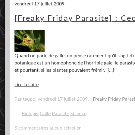
vendredi 17 juillet 2009
[Freaky Friday Parasite] : Ceci
Quand on parle de galle, on pense rarement qu'il s'agit d
botanique est un homophone de l'horrible gale, le parasit
et pourtant, si les plantes pouvaient frémir,
[…]
Lire la suite
Par taupo,
vendredi 17 juillet 2009
.
Freaky Friday Parasi
Biologie
Galle
Parasite
Science
5 commentaires
aucun rétrolien