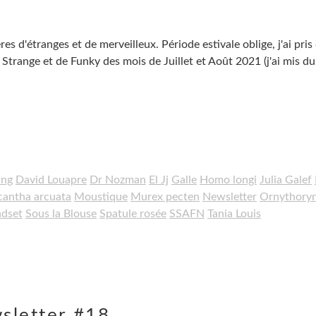
s d'étranges et de merveilleux. Période estivale oblige, j'ai pris
range et de Funky des mois de Juillet et Août 2021 (j'ai mis du
ing
David Louapre
Dr Nozman
El Jj
Galle
Homo longi
Julia Galef
antha arcuata
Moustique
Murex pecten
Newsletter
Ornythory
ndset
Sous la Blouse
Spatule rosée
SSAFN
Tania Louis
sletter #18