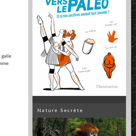
 galle
homme
Nature Secrète