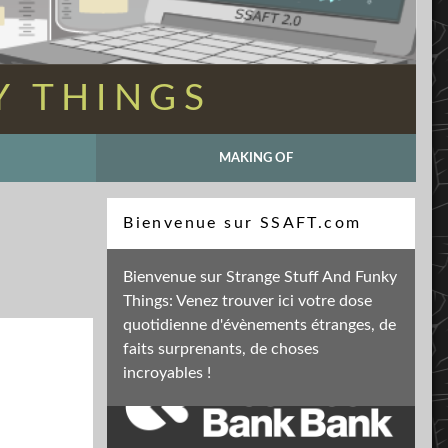
Y THINGS
MAKING OF
Recherche
Bienvenue sur SSAFT.com
Bienvenue sur Strange Stuff And Funky
Things: Venez trouver ici votre dose
Soutenez mon activité
quotidienne d'évènements étranges, de
faits surprenants, de choses
incroyables !