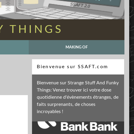
Y THINGS
MAKING OF
Recherche
Bienvenue sur SSAFT.com
Bienvenue sur Strange Stuff And Funky
Things: Venez trouver ici votre dose
Soutenez mon activité
quotidienne d'évènements étranges, de
faits surprenants, de choses
incroyables !