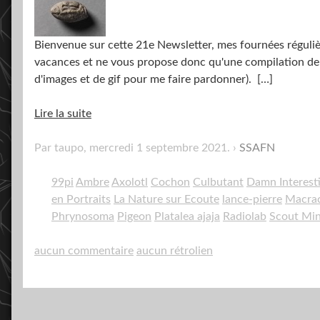
Bienvenue sur cette 21e Newsletter, mes fournées régulière
vacances et ne vous propose donc qu'une compilation de St
d'images et de gif pour me faire pardonner).
[…]
Lire la suite
Par taupo,
mercredi 1 septembre 2021
.
SSAFN
99pi
Ambre
Axolotl
Cochon
Culbutant
Damn Interest
en Portraits
La Nature sur Ecoute
lance-pierre
Macrac
Phrynosoma
Pigeon
Platalea ajaja
Radiolab
Scout Mi
aucun commentaire
aucun rétrolien