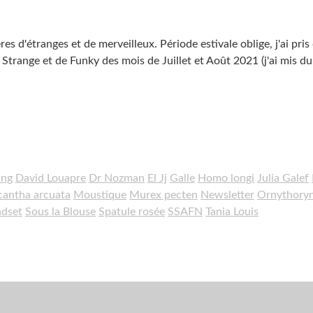
s d'étranges et de merveilleux. Période estivale oblige, j'ai pris
range et de Funky des mois de Juillet et Août 2021 (j'ai mis du
ing
David Louapre
Dr Nozman
El Jj
Galle
Homo longi
Julia Galef
antha arcuata
Moustique
Murex pecten
Newsletter
Ornythory
ndset
Sous la Blouse
Spatule rosée
SSAFN
Tania Louis