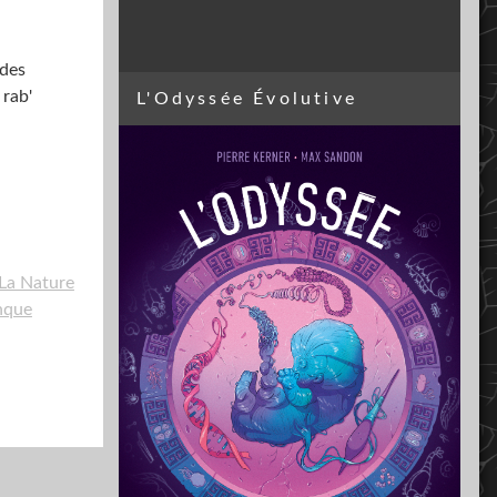
 des
 rab'
L'Odyssée Évolutive
La Nature
nque