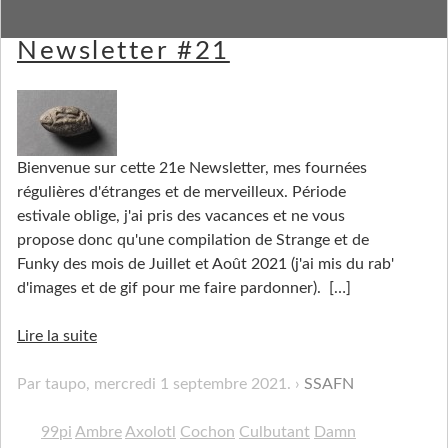
Strange Stuff and Funky
Newsletter #21
Bienvenue sur cette 21e Newsletter, mes fournées
régulières d'étranges et de merveilleux. Période
estivale oblige, j'ai pris des vacances et ne vous
propose donc qu'une compilation de Strange et de
Funky des mois de Juillet et Août 2021 (j'ai mis du rab'
d'images et de gif pour me faire pardonner).
[…]
Lire la suite
Par taupo,
mercredi 1 septembre 2021
.
SSAFN
99pi
Ambre
Axolotl
Cochon
Culbutant
Damn