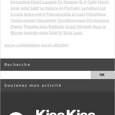
Interesting
David Louapre
Dr Nozman
El Jj
Galle
Homo
longi
Julia Galef
La Nature en Portraits
La Nature sur
Ecoute
lance-pierre
Macracantha arcuata
Moustique
Murex pecten
Newsletter
Ornythorynque
Phrynosoma
Pigeon
Platalea ajaja
Radiolab
Scout Mindset
Sous la
Blouse
Spatule rosée
SSAFN
Tania Louis
aucun commentaire
aucun rétrolien
Recherche
Soutenez mon activité