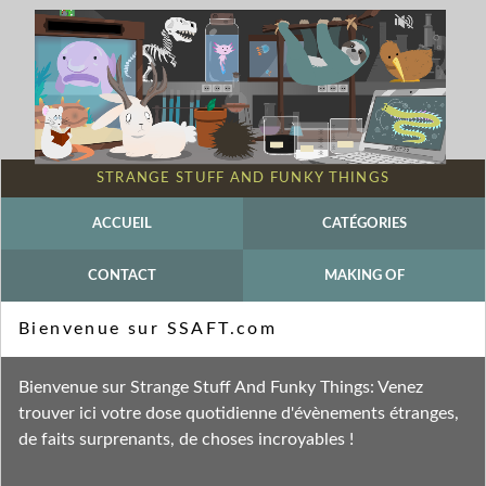
STRANGE STUFF AND FUNKY THINGS
ACCUEIL
CATÉGORIES
CONTACT
MAKING OF
Mot-clé - Julia Galef
Bienvenue sur SSAFT.com
Fil des entrées
Bienvenue sur Strange Stuff And Funky Things: Venez
Fil des commentaires
trouver ici votre dose quotidienne d'évènements étranges,
de faits surprenants, de choses incroyables !
mercredi 1 septembre 2021