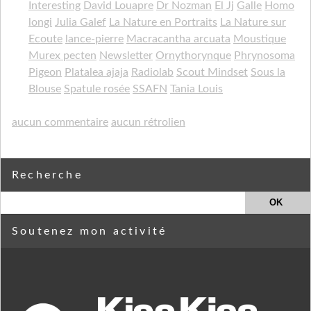
Interesting
David Louapre
Dr Nozman
El Jj
Galle
Homo
longi
Julia Galef
La Nature en Portraits
La Nature sur
Ecoute
lance-pierre
Macracantha arcuata
Moustique
Murex pecten
Newsletter
Ornythorynque
Phrynosoma
Pigeon
Platalea ajaja
Radiolab
Scout Mindset
Sous la
Blouse
Spatule rosée
SSAFN
Tania Louis
aucun commentaire
aucun rétrolien
Recherche
Soutenez mon activité