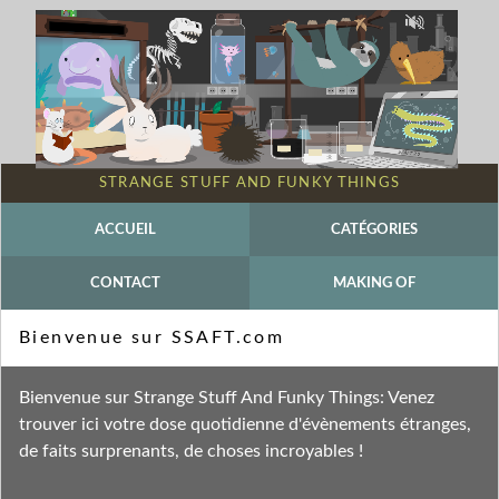
STRANGE STUFF AND FUNKY THINGS
ACCUEIL
CATÉGORIES
CONTACT
MAKING OF
Mot-clé - Macracantha arcuata
Bienvenue sur SSAFT.com
Fil des entrées
Bienvenue sur Strange Stuff And Funky Things: Venez
Fil des commentaires
trouver ici votre dose quotidienne d'évènements étranges,
de faits surprenants, de choses incroyables !
mercredi 1 septembre 2021