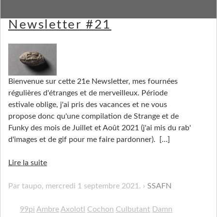
Strange Stuff and Funky
Newsletter #21
Bienvenue sur cette 21e Newsletter, mes fournées
régulières d'étranges et de merveilleux. Période
estivale oblige, j'ai pris des vacances et ne vous
propose donc qu'une compilation de Strange et de
Funky des mois de Juillet et Août 2021 (j'ai mis du rab'
d'images et de gif pour me faire pardonner).
[…]
Lire la suite
Par taupo,
mercredi 1 septembre 2021
.
SSAFN
99pi
Ambre
Axolotl
Cochon
Culbutant
Damn