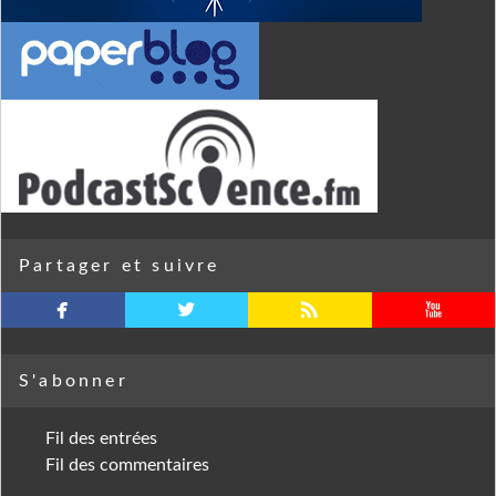
Partager et suivre
facebook
twitterbird
rss
youtube
S'abonner
Fil des entrées
Fil des commentaires