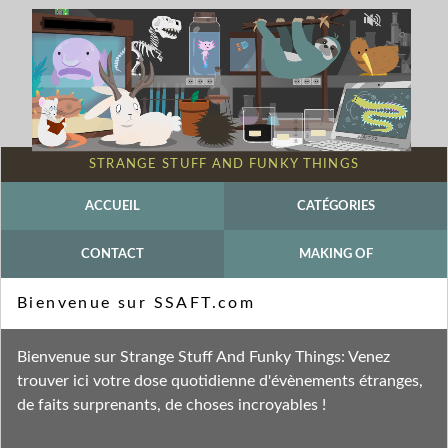
STRANGE STUFF AND FUNKY THINGS
ACCUEIL
CATÉGORIES
CONTACT
MAKING OF
Mot-clé - Virus
Bienvenue sur SSAFT.com
Fil des entrées
Bienvenue sur Strange Stuff And Funky Things: Venez
Fil des commentaires
trouver ici votre dose quotidienne d'évènements étranges,
de faits surprenants, de choses incroyables !
vendredi 26 juin 2015