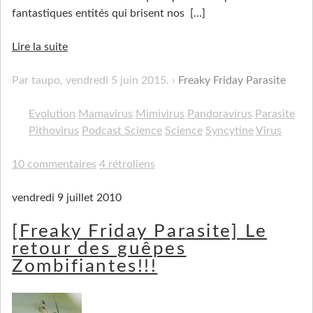
fantastiques entités qui brisent nos
[…]
Lire la suite
Par taupo,
vendredi 5 juin 2015
.
Freaky Friday Parasite
Evolution
Mamavirus
Mimivirus
Pandoravirus
Parasite
Pithovirus
Podcast Science
Science
Syncytine
Virus
10 commentaires
4 rétroliens
vendredi 9 juillet 2010
[Freaky Friday Parasite] Le
retour des guêpes
Zombifiantes!!!