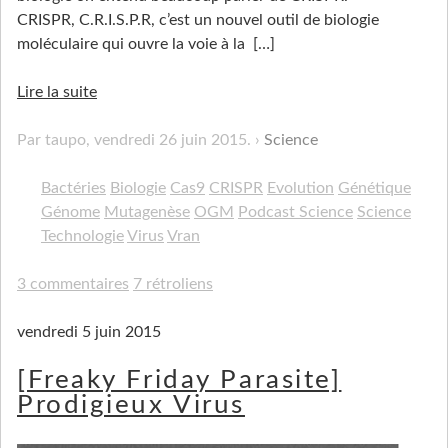
CRISPR, C.R.I.S.P.R, c’est un nouvel outil de biologie
moléculaire qui ouvre la voie à la
[…]
Lire la suite
Par taupo,
vendredi 26 juin 2015
.
Science
Bactéries
Biologie
Cas9
CRISPR
Evolution
Génétique
Génome
Mutagenèse
OGM
Podcast Science
Science
Technologie
Virus
Vran
3 commentaires
7 rétroliens
vendredi 5 juin 2015
[Freaky Friday Parasite]
Prodigieux Virus